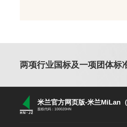
两项行业国标及一项团体标准
米兰官方网页版-米兰MiLan
股权代码：100020HN