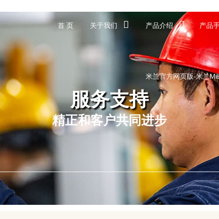
首 页
关于我们
产品介绍
产品
米兰官方网页版-米兰Mi
服务支持
精正和客户共同进步