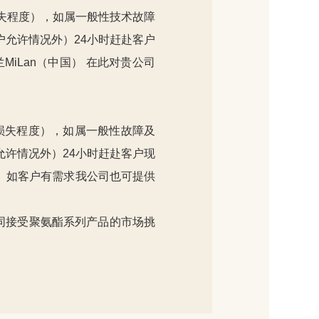
失程度），如属一般性技术故障
允许情况外）24小时赶赴客户
iLan（中国） 在此对贵公司
损失程度），如属一般性故障及
许情况外）24小时赶赴客户现
）如客户有需求我公司也可提供
同接受聚氨酯系列产品的市场挑