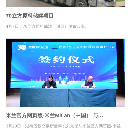
70立方原料储罐项目
4月7日，70立方原料储罐（项目）发货云南。
米兰官方网页版-米兰MiLan（中国） 与湖
南股权交易所签约仪式圆满成功
3月20日，湖南股权交易所董事长刘京韬与米兰官方网页版-米兰