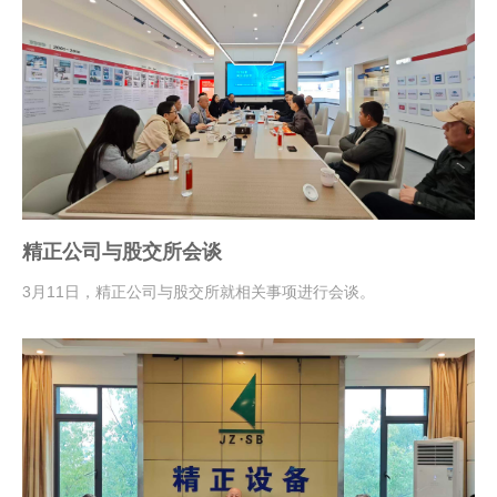
精正公司与股交所会谈
3月11日，精正公司与股交所就相关事项进行会谈。