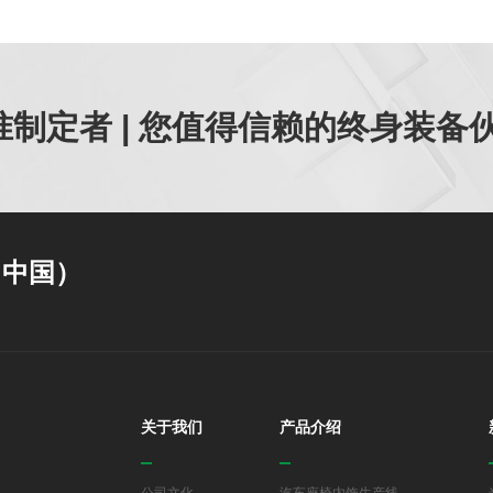
制定者 | 您值得信赖的终身装备
（中国）
关于我们
产品介绍
公司文化
汽车座椅内饰生产线